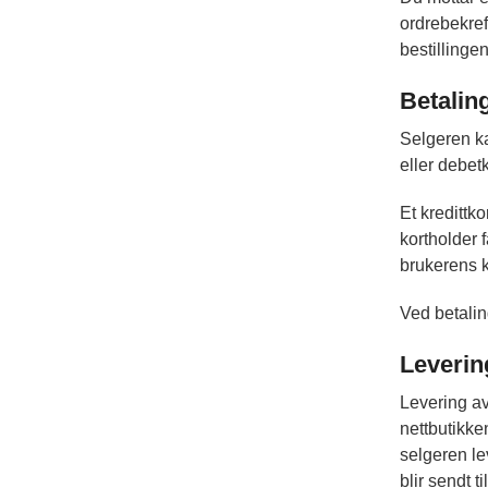
ordrebekref
bestillinge
Betalin
Selgeren ka
eller debet
Et kredittko
kortholder 
brukerens k
Ved betalin
Leverin
Levering av 
nettbutikke
selgeren le
blir sendt t