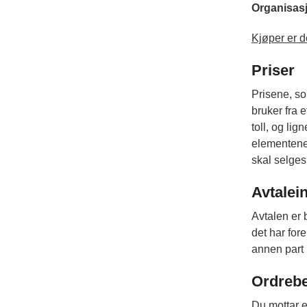
Organisasj
Kjøper er d
Priser
Prisene, so
bruker fra 
toll, og li
elementene i
skal selges 
Avtalei
Avtalen er 
det har fore
annen part i
Ordrebe
Du mottar e