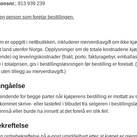
onsnr.:
913 939 239
en person som foretar bestillingen.
m er oppgitt i nettbutikken, inkluderer merverdiavgift om ikke kjø
et land utenfor Norge. Opplysninger om de totale kostnadene kjøpe
gnende) og leveringskostnader (frakt, porto, fakturagebyr, emball
 totalprisen, gis i bestillingsløsningen før bestilling er foretatt
uten tillegg av merverdiavgift.)
nngåelse
bindende for begge parter når kjøperens bestilling er mottatt av 
kommet skrive- eller tastefeil i tilbudet fra selgeren i bestillings
nnså eller burde ha innsett at det forelå en slik feil.
kreftelse
n ordrebekreftelse på e-post umiddelbart etter at kjøpet er gjenn