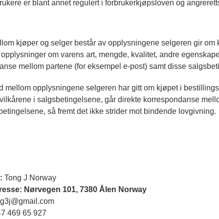
rbrukere er blant annet regulert i forbrukerkjøpsloven og angreret
lom kjøper og selger består av opplysningene selgeren gir om kj
 opplysninger om varens art, mengde, kvalitet, andre egenskaper,
anse mellom partene (for eksempel e-post) samt disse salgsbet
d mellom opplysningene selgeren har gitt om kjøpet i bestilling
vilkårene i salgsbetingelsene, går direkte korrespondanse mello
betingelsene, så fremt det ikke strider mot bindende lovgivning.
:
Tong J Norway
resse: Nørvegen 101, 7380 Ålen Norway
g3j@gmail.com
7 469 65 927