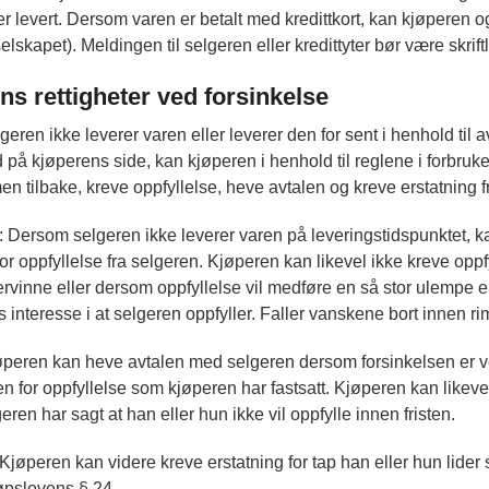
er levert. Dersom varen er betalt med kredittkort, kan kjøperen o
selskapet). Meldingen til selgeren eller kredittyter bør være skriftl
ns rettigheter ved forsinkelse
eren ikke leverer varen eller leverer den for sent i henhold til
ld på kjøperens side, kan kjøperen i henhold til reglene i forbru
 tilbake, kreve oppfyllelse, heve avtalen og kreve erstatning f
: Dersom selgeren ikke leverer varen på leveringstidspunktet, k
t for oppfyllelse fra selgeren. Kjøperen kan likevel ikke kreve op
rvinne eller dersom oppfyllelse vil medføre en så stor ulempe ell
s interesse i at selgeren oppfyller. Faller vanskene bort innen ri
øperen kan heve avtalen med selgeren dersom forsinkelsen er ve
sten for oppfyllelse som kjøperen har fastsatt. Kjøperen kan likev
ren har sagt at han eller hun ikke vil oppfylle innen fristen.
 Kjøperen kan videre kreve erstatning for tap han eller hun lider 
øpslovens § 24.