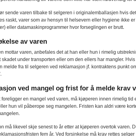
r sende varen tilbake til selgeren i originalemballasjen hvis de
es raskt, varer som av hensyn til helsevern eller hygiene ikke er 
) eller datamaskinprogrammer hvor forseglingen er brutt.
kelse av varen
n mottar varen, anbefales det at han eller hun i rimelig utstre
tt skadet under transporten eller om den ellers har mangler. Hvi
 melde fra til selgeren ved reklamasjon jf. kontraktens punkt o
.
sjon ved mangel og frist for å melde krav v
foreligger en mangel ved varen, må kjøperen innen rimelig tid e
ller hun vil påberope seg mangelen. Fristen kan aldri være kort
mangelen.
 må likevel skje senest to år etter at kjøperen overtok varen. D
reklamasjonsfristen fem år. Ved forsinkelse må krav rettes selger 