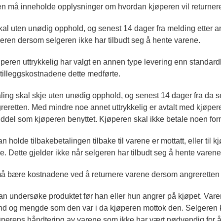
en må inneholde opplysninger om hvordan kjøperen vil returnere 
al uten unødig opphold, og senest 14 dager fra melding etter ang
geren dersom selgeren ikke har tilbudt seg å hente varene.
eren uttrykkelig har valgt en annen type levering enn standardl
 tilleggskostnadene dette medførte.
ling skal skje uten unødig opphold, og senest 14 dager fra da 
reretten. Med mindre noe annet uttrykkelig er avtalt med kjøpe
ddel som kjøperen benyttet. Kjøperen skal ikke betale noen form
n holde tilbakebetalingen tilbake til varene er mottatt, eller til
ke. Dette gjelder ikke når selgeren har tilbudt seg å hente varene
å bære kostnadene ved å returnere varene dersom angreretten
n undersøke produktet før han eller hun angrer på kjøpet. Varen 
d og mengde som den var i da kjøperen mottok den. Selgeren ka
øperens håndtering av varene som ikke har vært nødvendig for å