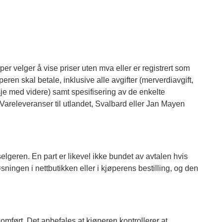
per velger å vise priser uten mva eller er registrert som
ren skal betale, inklusive alle avgifter (merverdiavgift,
asje med videre) samt spesifisering av de enkelte
. (Vareleveranser til utlandet, Svalbard eller Jan Mayen
selgeren. En part er likevel ikke bundet av avtalen hvis
løsningen i nettbutikken eller i kjøperens bestilling, og den
omført. Det anbefales at kjøperen kontrollerer at