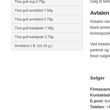
Salg til fo
Thai gull ring 3.79g
Thai gull armbånd 7.58g
Avtalen
Thai gull armbånd 3.79g
Avtalen mel
blant annet
Thai gull halskjede 7.58g
korrespond
Thai gull halskjede 3.79g
Ved motstri
Armbånd 1 B. (15.16 g.)
partene og 
foran salgs
Selger
Firmanavn
Kontaktad
E-post:
ton
Telefon:
+4