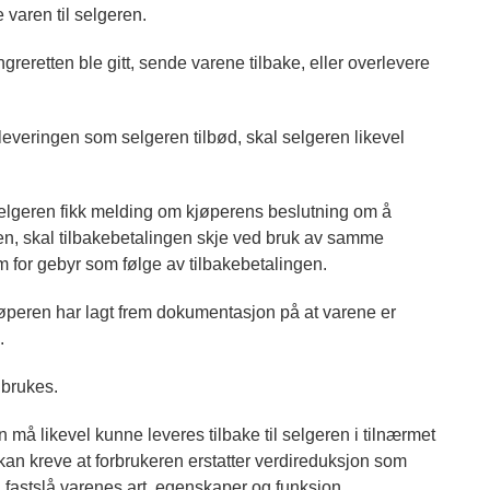
varen til selgeren.
reretten ble gitt, sende varene tilbake, eller overlevere
everingen som selgeren tilbød, skal selgeren likevel
selgeren fikk melding om kjøperens beslutning om å
ren, skal tilbakebetalingen skje ved bruk av samme
 for gebyr som følge av tilbakebetalingen.
 kjøperen har lagt frem dokumentasjon på at varene er
.
 brukes.
må likevel kunne leveres tilbake til selgeren i tilnærmet
n kreve at forbrukeren erstatter verdireduksjon som
 fastslå varenes art, egenskaper og funksjon.