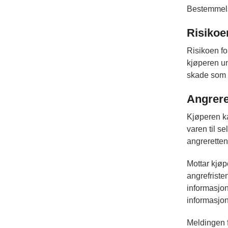
Bestemmelse
Risikoe
Risikoen fo
kjøperen unn
skade som 
Angrere
Kjøperen ka
varen til s
angreretten
Mottar kjø
angrefriste
informasjon
informasjon 
Meldingen f