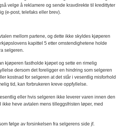
gså velge å reklamere og sende kravdirekte til kredittyter
ig (e-post, telefaks eller brev).
 avtalen mellom partene, og dette ikke skyldes kjøperen
kerkjøpslovens kapittel 5 etter omstendighetene holde
ra selgeren.
an kjøperen fastholde kjøpet og sette en rimelig
pfyllelse dersom det foreligger en hindring som selgeren
er kostnad for selgeren at det står i vesentlig misforhold
melig tid, kan forbrukeren kreve oppfyllelse.
sentlig eller hvis selgeren ikke leverer varen innen den
el ikke heve avtalen mens tilleggsfristen løper, med
som følge av forsinkelsen fra selgerens side jf.