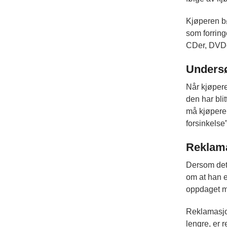
Kjøperen bø
som forring
CDer, DVDer
Undersø
Når kjøpere
den har bli
må kjøperen
forsinkelse”
Reklama
Dersom det 
om at han e
oppdaget 
Reklamasjon
lengre, er 