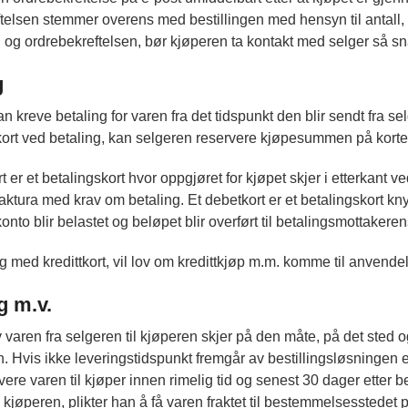
telsen stemmer overens med bestillingen med hensyn til antall, 
n og ordrebekreftelsen, bør kjøperen ta kontakt med selger så sn
g
n kreve betaling for varen fra det tidspunkt den blir sendt fra s
kort ved betaling, kan selgeren reservere kjøpesummen på kortet
rt er et betalingskort hvor oppgjøret for kjøpet skjer i etterkant v
faktura med krav om betaling. Et debetkort er et betalingskort kny
onto blir belastet og beløpet blir overført til betalingsmottakeren
g med kredittkort, vil lov om kredittkjøp m.m. komme til anvende
g m.v.
varen fra selgeren til kjøperen skjer på den måte, på det sted og 
n. Hvis ikke leveringstidspunkt fremgår av bestillingsløsningen 
vere varen til kjøper innen rimelig tid og senest 30 dager etter b
il kjøperen, plikter han å få varen fraktet til bestemmelsesstedet 