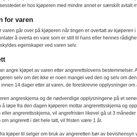
sstedet er hos kjøperen med mindre annet er særskilt avtalt 
n for varen
r varen går over på kjøperen når tingen er overtatt av kjøperen i
later å overta en vare som er stilt til hans eller hennes rådighet 
skyldes egenskaper ved varen selv.
tt
n angre kjøpet av varen etter angrerettslovens bestemmelser. A
elgeren selv om det ikke er noen mangel ved den og selv om den
 innen 14 dager etter at varen, de foreskrevne opplysninger om 
peren angreskjema og de nødvendige opplysningene på et senere
n å løpe fra den dagen kjøperen mottar angrerettsskjema og oppl
 eller angrerettsskjema, vil angrefristen likevel gå ut 3 måneder 
om angrerett i det hele tatt, vil fristen være 1 år.
ra kjøper til selger om bruk av angreretten bør av bevishensyn væ