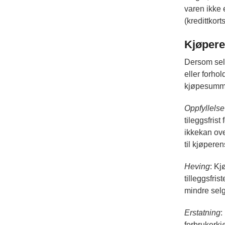
varen ikke 
(kredittkort
Kjøpere
Dersom selg
eller forho
kjøpesummen
Oppfyllelse
tileggsfris
ikkekan ove
til kjøperen
Heving
: Kj
tilleggsfri
mindre selge
Erstatning
:
forbrukerkj