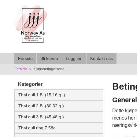
Gå
til
innholdet
Forside
Bli kunde
Logg inn
Kontakt oss
Forside
Kjøpsbetingelsene
Betin
Kategorier
Thai gull 1 B. (15.16 g. )
Generel
Thai gull 2 B. (30.32 g.)
Dette kjøpe
Thai gull 3 B. (45.48 g.)
menes her s
næringsvirk
Thai gull ring 7.58g