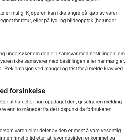
tte er mulig. Kjøperen kan ikke angre på kjøp av varer
egnet for retur, eller på lyd- og bildeopptak (herunder
kning undersøker om den er i samsvar med bestillingen, om
s varen ikke samsvarer med bestillingen eller har mangler,
m "Reklamasjon ved mangel og frist for å melde krav ved
ed forsinkelse
tter at han eller hun oppdaget den, gi selgeren melding
ere enn to måneder fra det tidspunkt da forbrukeren
ersom varen eller deler av den er ment å vare vesentlig
innen rimelig tid etter at leveringstiden er kommet og