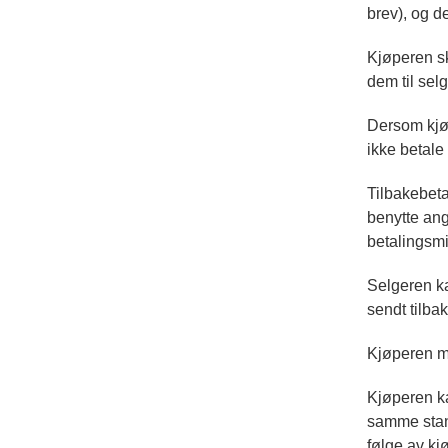
brev), og d
Kjøperen sk
dem til sel
Dersom kjøp
ikke betale
Tilbakebeta
benytte ang
betalingsmi
Selgeren ka
sendt tilba
Kjøperen m
Kjøperen ka
samme stan
følge av kj