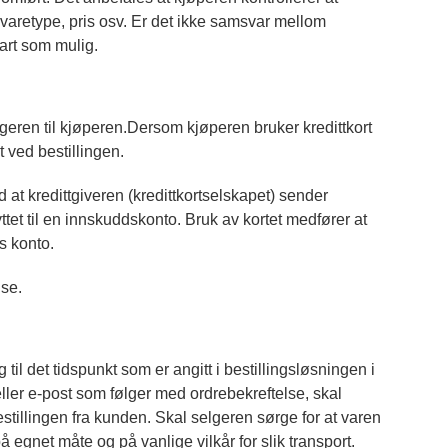
varetype, pris osv. Er det ikke samsvar mellom
art som mulig.
elgeren til kjøperen.Dersom kjøperen bruker kredittkort
 ved bestillingen.
ed at kredittgiveren (kredittkortselskapet) sender
ttet til en innskuddskonto. Bruk av kortet medfører at
s konto.
lse.
til det tidspunkt som er angitt i bestillingsløsningen i
eller e-post som følger med ordrebekreftelse, skal
estillingen fra kunden. Skal selgeren sørge for at varen
på egnet måte og på vanlige vilkår for slik transport.