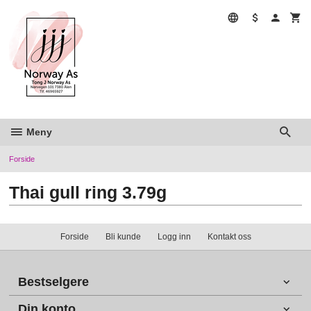
Gå
til
innholdet
Meny
Forside
Thai gull ring 3.79g
Forside
Bli kunde
Logg inn
Kontakt oss
Bestselgere
Din konto