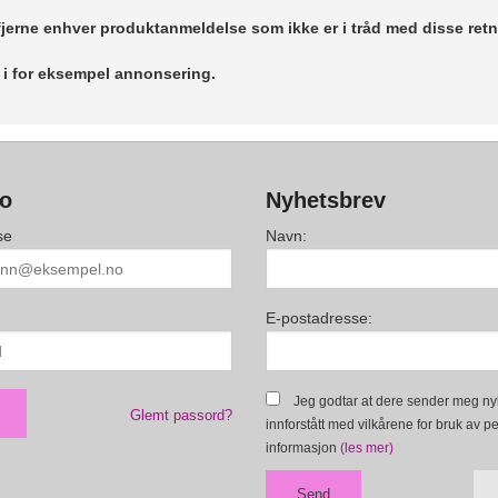
 fjerne enhver produktanmeldelse som ikke er i tråd med disse retn
r i for eksempel annonsering.
to
Nyhetsbrev
se
Navn:
E-postadresse:
Jeg godtar at dere sender meg ny
Glemt passord?
innforstått med vilkårene for bruk av p
informasjon
(les mer)