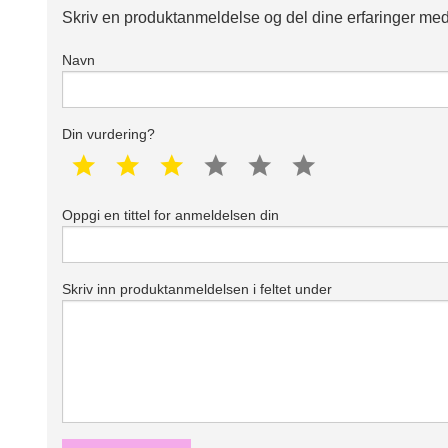
Skriv en produktanmeldelse og del dine erfaringer med
Navn
Din vurdering?
1 star
2 star
3 star
4 star
5 star
6 star
Oppgi en tittel for anmeldelsen din
Skriv inn produktanmeldelsen i feltet under